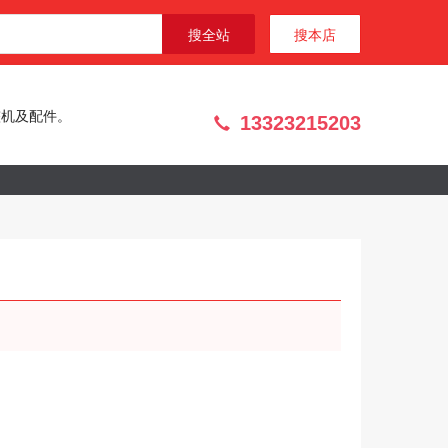
搜全站
搜本店
整机及配件。
13323215203