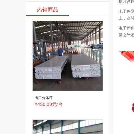
提升过
热销商品
电子秤
上，这
电子秤
量之外
出口分体秤
¥450.00元/台