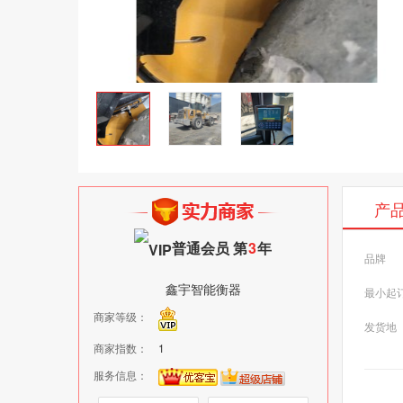
产
普通会员 第
3
年
品牌
鑫宇智能衡器
最小起
商家等级：
发货地
商家指数：
1
服务信息：