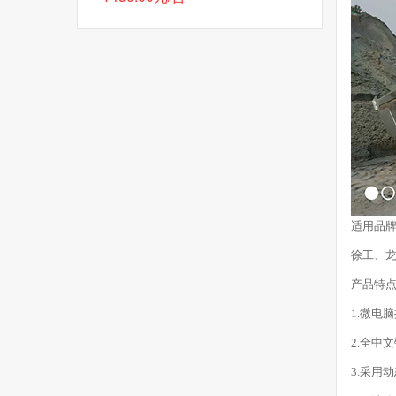
适用品
徐工、
产品特
1.微电
2.全中
3.采用