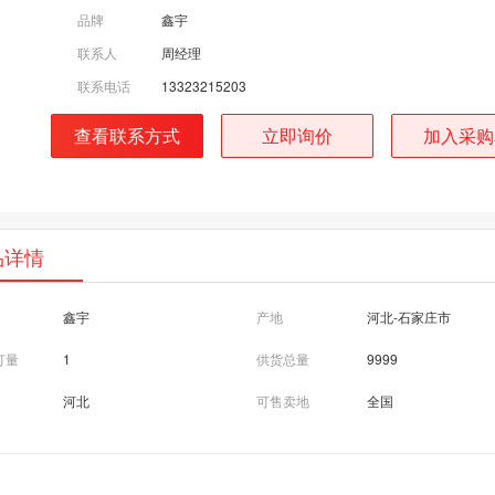
品牌
鑫宇
联系人
周经理
联系电话
13323215203
查看联系方式
立即询价
加入采购
品详情
鑫宇
产地
河北-石家庄市
订量
1
供货总量
9999
河北
可售卖地
全国