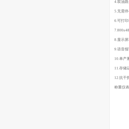
4.双油
5.无需
6.可打
7.80
8.显示
9.语音
10.单
11.存
12.抗
称重仪表