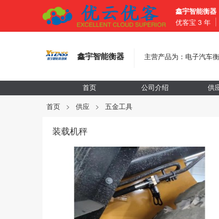
鑫宇智能衡器
优客宝
3
年
鑫宇智能衡器
主营产品为：电子汽车
首页
公司介绍
供
首页
>
供应
>
五金工具
装载机秤