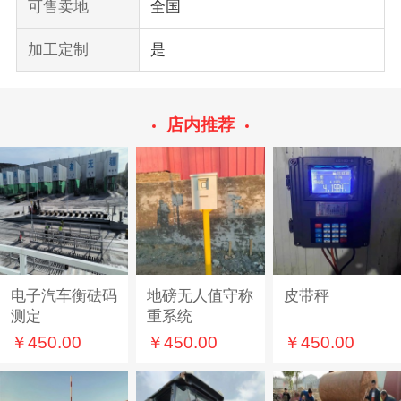
可售卖地
全国
加工定制
是
店内推荐
电子汽车衡砝码
地磅无人值守称
皮带秤
测定
重系统
￥450.00
￥450.00
￥450.00