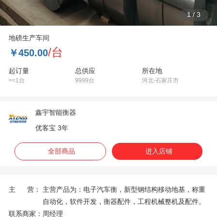
1
/
3
地磅生产车间
/台
￥450.00
起订量
总供应
所在地
>=1台
9999台
河北-石家庄市
鑫宇智能衡器
优客宝 3年
全部商品
进入店铺
主 营：
主营产品为：电子汽车衡，新型钢结构移动地基，称重
自动化，软件开发，衡器配件，工程机械整机及配件。
联系商家：
周经理