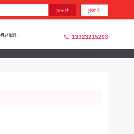
搜全站
搜本店
整机及配件。
13323215203