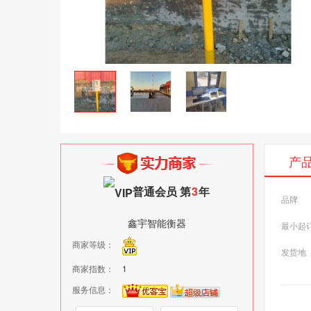
产
普通会员 第
3
年
品牌
鑫宇智能衡器
最小起
商家等级：
发货地
商家指数：
1
服务信息：