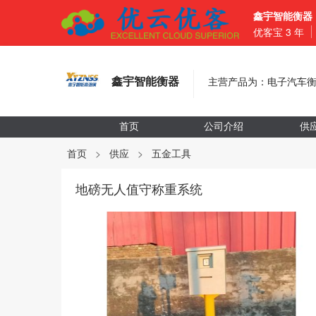
鑫宇智能衡器
优客宝
3
年
鑫宇智能衡器
主营产品为：电子汽车
首页
公司介绍
供
首页
>
供应
>
五金工具
地磅无人值守称重系统