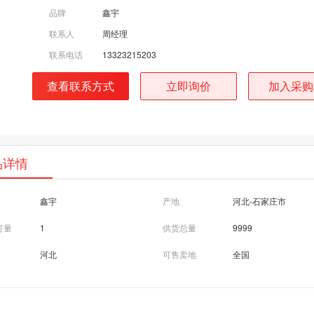
品牌
鑫宇
联系人
周经理
联系电话
13323215203
查看联系方式
立即询价
加入采购
品详情
鑫宇
产地
河北-石家庄市
订量
1
供货总量
9999
河北
可售卖地
全国