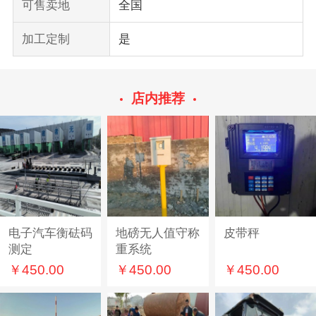
可售卖地
全国
加工定制
是
店内推荐
电子汽车衡砝码
地磅无人值守称
皮带秤
测定
重系统
￥450.00
￥450.00
￥450.00