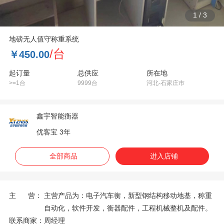
1
/
3
地磅无人值守称重系统
/台
￥450.00
起订量
总供应
所在地
>=1台
9999台
河北-石家庄市
鑫宇智能衡器
优客宝 3年
全部商品
进入店铺
主 营：
主营产品为：电子汽车衡，新型钢结构移动地基，称重
自动化，软件开发，衡器配件，工程机械整机及配件。
联系商家：
周经理