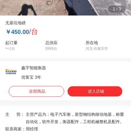
1
/
3
无基坑地磅
/台
￥450.00
起订量
总供应
所在地
>=1台
9999台
河北-石家庄市
鑫宇智能衡器
优客宝 3年
全部商品
进入店铺
主 营：
主营产品为：电子汽车衡，新型钢结构移动地基，称重
自动化，软件开发，衡器配件，工程机械整机及配件。
联系商家：
周经理