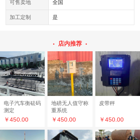
可售卖地
全国
加工定制
是
店内推荐
电子汽车衡砝码
地磅无人值守称
皮带秤
测定
重系统
￥450.00
￥450.00
￥450.00