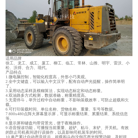
适用品牌
徐工、龙工、成工、厦工、柳工、临工、常林、山推、明宇、雷沃、小
松、沃得、合力、现代。
产品特点
1.微电脑控制，智能化程度高，外形小巧美观。
2.全中文键盘，可以输入中文汉字，配有自动声光提醒，操作简单明
了。
3.采用动态采样及模糊算法，实现动态标定和动态称量。
4.双油路多方式检测，数据准确，称重精度高。
5.无需停斗，举升过程中自动称重，不影响装载效率，可防止超载和欠
载。
6.可打印装载时间、单位名称、货物名称、重量、车号等数据。
7.800x480点阵大屏幕显示屏，可显示称重结果、累重结果、系统信息
等。
8.显示屏和键盘均带背景光，便于夜晚操作。
9.语音报读功能，可播报当前重量、超铲、粘斗、末铲、开关机。有效
的防止司机夜间进行误操作，以及影响司机装车的时间。
10.单产累计自动声音提示，超载和斗内没倒尽声光报警功能，及时提