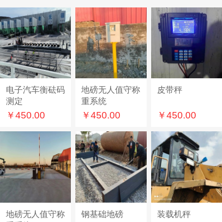
电子汽车衡砝码
地磅无人值守称
皮带秤
测定
重系统
￥450.00
￥450.00
￥450.00
地磅无人值守称
钢基础地磅
装载机秤