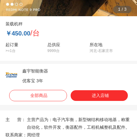
1
/
3
装载机秤
/台
￥450.00
起订量
总供应
所在地
>=1台
9999台
河北-石家庄市
鑫宇智能衡器
优客宝 3年
全部商品
进入店铺
主 营：
主营产品为：电子汽车衡，新型钢结构移动地基，称重
自动化，软件开发，衡器配件，工程机械整机及配件。
联系商家：
周经理