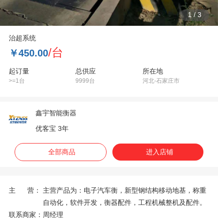
1
/
3
治超系统
/台
￥450.00
起订量
总供应
所在地
>=1台
9999台
河北-石家庄市
鑫宇智能衡器
优客宝 3年
全部商品
进入店铺
主 营：
主营产品为：电子汽车衡，新型钢结构移动地基，称重
自动化，软件开发，衡器配件，工程机械整机及配件。
联系商家：
周经理