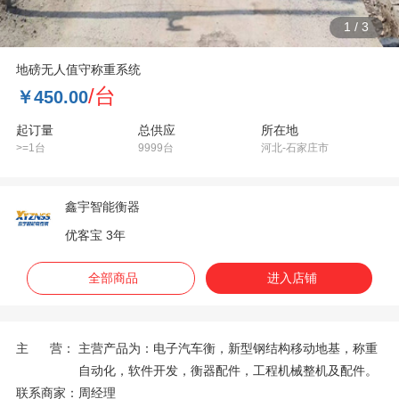
1
/
3
地磅无人值守称重系统
/台
￥450.00
起订量
总供应
所在地
>=1台
9999台
河北-石家庄市
鑫宇智能衡器
优客宝 3年
全部商品
进入店铺
主 营：
主营产品为：电子汽车衡，新型钢结构移动地基，称重
自动化，软件开发，衡器配件，工程机械整机及配件。
联系商家：
周经理