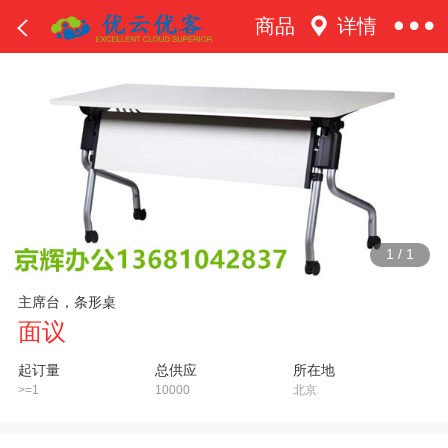
商品
详情
1
/
1
主席台，条形桌
面议
起订量
总供应
所在地
>=1
10000
北京