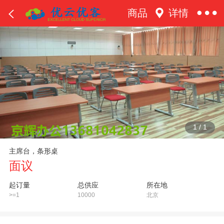
商品
详情
1
/
1
主席台，条形桌
面议
起订量
总供应
所在地
>=1
10000
北京