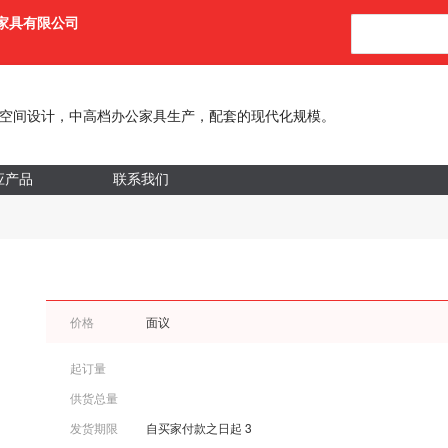
家具有限公司
空间设计，中高档办公家具生产，配套的现代化规模。
应产品
联系我们
价格
面议
起订量
供货总量
发货期限
自买家付款之日起
3