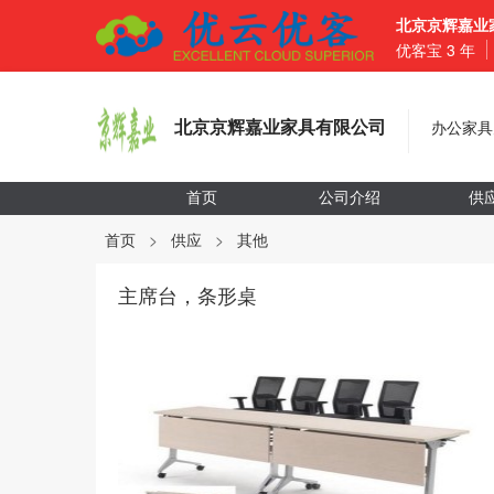
北京京辉嘉业
优客宝
3
年
北京京辉嘉业家具有限公司
办公家具
首页
公司介绍
供
首页
>
供应
>
其他
主席台，条形桌