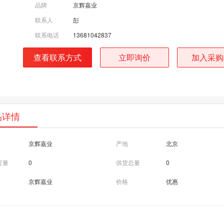
品牌
京辉嘉业
联系人
彭
联系电话
13681042837
查看联系方式
立即询价
加入采购
品详情
京辉嘉业
产地
北京
订量
0
供货总量
0
京辉嘉业
价格
优惠