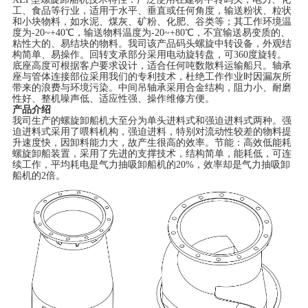
工、食品等行业，适用于水平、垂直或任何角度，输送粉状、粒状
和小块物料，如水泥、煤灰、矿粉、化肥、谷类等；其工作环境温
度为-20~+40℃，输送物料温度为-20~+80℃，不宜输送易变质的、
粘性大的、易结块的物料。我司该产品码头螺旋中转设备，外观结
构简单、易操作。回转支承部分采用电动旋转盘，可360度旋转。
底座高度可根据客户要求设计，适合任何吨数散料运输船只。轴承
座与管体连接部位采用我们的专利技术，杜绝工作作业时因漏灰所
带来的浪费与环境污染。中间吊轴承采用合金结构，阻力小、耐磨
性好、整机噪声低、适应性强、操作维修方便。
产品介绍
我司生产的螺旋卸船机大至分为单头进料式和强迫进料式两种。强
迫进料式采用了喂料机构，强迫进料，特别对流动性较差的物料提
升速度快，因卸料能力大，故产生很高的效率。节能：高效低能耗
螺旋卸船装置，采用了先进的支撑技术，结构简单，能耗低，可连
续工作，平均耗电是气力抽吸卸船机的20%，效率却是气力抽吸卸
船机的2倍。