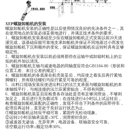
XEP螺旋卸船机的安装
螺旋卸船机安装的正确性是以后使用情况良好的先决条件之一，其
在使用地点的安装必须妥善地进行，并满足技术条件的要求。
1、螺旋卸船机安装基础至少应在螺旋卸船机正式安装以前20天浇
灌完成，该基础应能可靠地支承卸船机并保证不同地基过小而发生
螺旋卸船机下沉和额外的变化，保证螺旋卸船机在运转时具有足够
稳定性。
2、螺旋卸船机在安装以前必须将那些在运输中或卸箱时粘上的尘
垢的机件加以清洗。
3、螺旋卸船机主轴与减速电器的同轴度应符合GB1184-80《形状和
位置工差、未注公差的规定》。
4、螺旋卸船机的各底座在机壳装妥后，均应使之着实后再拧紧地
脚螺钉，所有联结螺钉均应拧紧至可靠的程度。
5、出料口现场安装应使进出料口的法兰支承面与螺旋卸船机的本
体轴线平行，与相连接的法兰应紧密贴合，不得有间隙。
6、螺旋卸船机装妥后应检查各存油处是否有足够润滑油，不够则
加足之，其后进行无负载试车；在连续进行4小时以上试运转后，
检查螺旋卸船机装配的正确性，发现不符合下列条件的应即停车，
处理后再运转，直至处于良好运行状态为止。
①螺旋卸船机运转应平稳可靠，紧固件无松动现象。
②运转2小时后轴承温度≤30℃，润滑密封良好。
③减速器无渗油，无异常声，电器设备、联轴器安全可靠。
④空载运行功率≤额定功率30%。