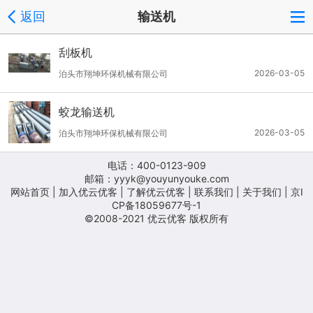
返回
输送机
刮板机
2026-03-05
泊头市翔坤环保机械有限公司
蛟龙输送机
2026-03-05
泊头市翔坤环保机械有限公司
电话：400-0123-909
邮箱：yyyk@youyunyouke.com
网站首页
|
加入优云优客
|
了解优云优客
|
联系我们
|
关于我们
| 京I
CP备18059677号-1
©2008-2021 优云优客 版权所有