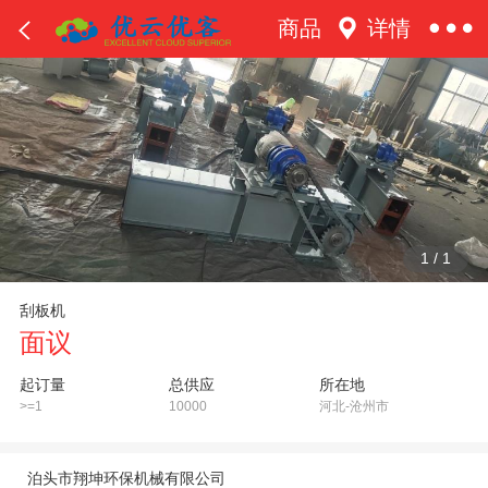
商品
详情
1
/
1
刮板机
面议
起订量
总供应
所在地
>=1
10000
河北-沧州市
泊头市翔坤环保机械有限公司