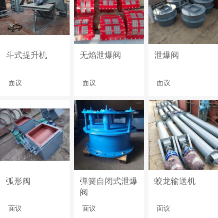
斗式提升机
无焰泄爆阀
泄爆阀
面议
面议
面议
弧形阀
弹簧自闭式泄爆
蛟龙输送机
阀
面议
面议
面议