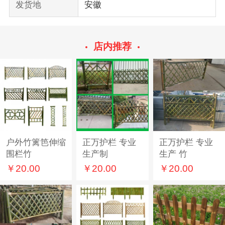
发货地
安徽
店内推荐
户外竹篱笆伸缩
正万护栏 专业
正万护栏 专业
围栏竹
生产制
生产 竹
￥20.00
￥20.00
￥20.00