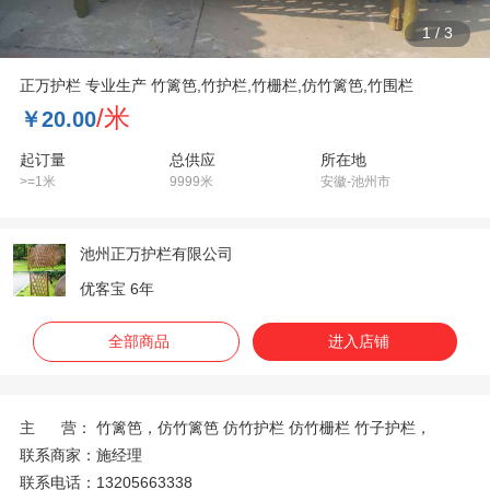
1
/
3
正万护栏 专业生产 竹篱笆,竹护栏,竹栅栏,仿竹篱笆,竹围栏
/米
￥20.00
起订量
总供应
所在地
>=1米
9999米
安徽-池州市
池州正万护栏有限公司
优客宝 6年
全部商品
进入店铺
主 营：
竹篱笆，仿竹篱笆 仿竹护栏 仿竹栅栏 竹子护栏，
联系商家：
施经理
联系电话：
13205663338