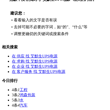
建议您：
• 看看输入的文字是否有误
• 去掉可能不必要的字词，如“的”、“什么”等
• 调整更确切的关键词或搜索条件
相关搜索
在
供应
找 艾默生UPS电源
在
求购
找 艾默生UPS电源
在
企业
找 艾默生UPS电源
在
客户服务
找 艾默生UPS电源
今日排行
4条
1
工程
3条
2
鸿森包装
5条
3
水
4条
4
汽车