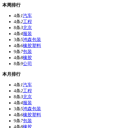
本周排行
4条
1
汽车
4条
2
工程
8条
3
北京
4条
4
服装
3条
5
鸿森包装
4条
6
橡胶塑料
9条
7
包装
4条
8
橡胶
8条
9
公司
本月排行
4条
1
汽车
4条
2
工程
8条
3
北京
4条
4
服装
3条
5
鸿森包装
4条
6
橡胶塑料
9条
7
包装
4条
8
橡胶