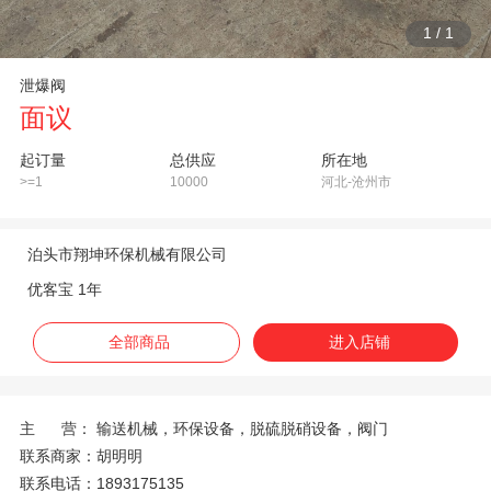
1
/
1
泄爆阀
面议
起订量
总供应
所在地
>=1
10000
河北-沧州市
泊头市翔坤环保机械有限公司
优客宝 1年
全部商品
进入店铺
主 营：
输送机械，环保设备，脱硫脱硝设备，阀门
联系商家：
胡明明
联系电话：
1893175135