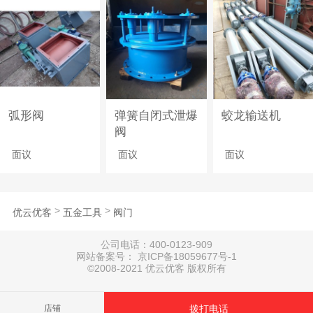
弧形阀
弹簧自闭式泄爆
蛟龙输送机
阀
面议
面议
面议
>
>
优云优客
五金工具
阀门
公司电话：400-0123-909
网站备案号： 京ICP备18059677号-1
©2008-2021 优云优客 版权所有
店铺
拨打电话