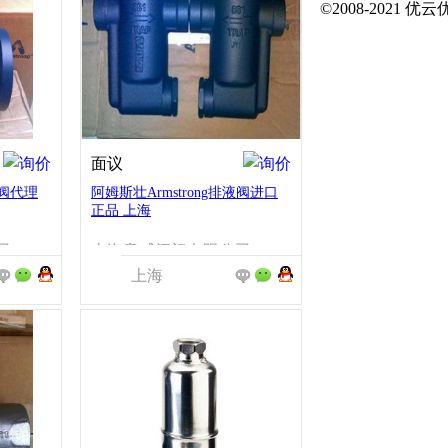
©2008-2021 
面议
止阀代理
阿姆斯壮Armstrong排液阀进口
正品 上海
司
上海意威阀门有限公司
上海