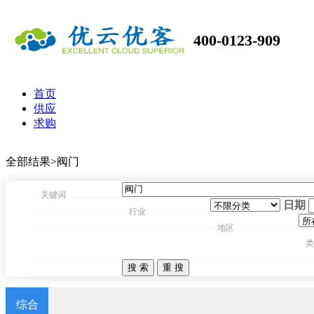
400-0123-909
首页
供应
求购
全部结果>阀门
关键词
日期
行业
地区
类
综合