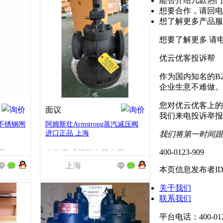
能否介绍几款热门
想要合作，请回电
想了解更多产品服
想要了解更多 请
优云优客投诉帮
作为国内知名的B
企业生意不难做。
您对优云优客上的
面议
我们来电投诉举报
不锈钢闸
阿姆斯壮Armstrong蒸汽减压阀
进口正品 上海
我们将第一时间跟
400-0123-909
司
上海意威阀门有限公司
上海
本页信息发布者I
关于我们
联系我们
平台电话：400-01