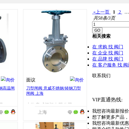
«上一页
1
2
共58条/3页
相关搜索
在
求购
找 阀门
在
企业
找 阀门
在
品牌
找 阀门
在
客户服务
找 阀
联系我们
面议
钢高温闸
刀型闸阀 意威不锈钢/铸钢刀型
闸阀 上海
VIP直通热线:
司
上海意威阀门有限公司
我想咨询最新报价
上海
想了解更多产品，
我想咨询最新优惠