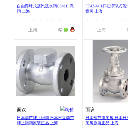
自由浮球式蒸汽疏水阀CS41H 意
FT43/44H杆杠浮球式
阀 上海
意阀 上海
上海意威阀门有限公司
上海意威阀门有限公
上海
上海
面议
面议
日本葫芦牌止回阀 日本日立葫芦
日本葫芦牌闸阀 日本日
牌止回阀原装正品 上海
闸阀原装正品 上海