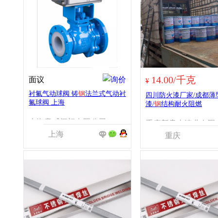
14.00/千克
面议
¥
衬氟气动球阀 铸
钢
法兰式气动衬
四川防火漆厂家/成都薄
氟球阀 上海
漆/
钢
结构耐火阻燃
上海意威阀门有限公司
重庆新
上海
重庆