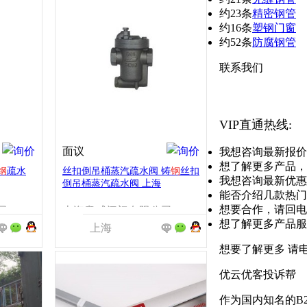
约23条
精密钢管
约16条
塑钢门窗
约52条
防腐钢管
联系我们
VIP直通热线:
面议
我想咨询最新报价
想了解更多产品，
钢
疏水
丝扣倒吊桶蒸汽疏水阀 铸
钢
丝扣
我想咨询最新优惠
倒吊桶蒸汽疏水阀 上海
能否介绍几款热门
想要合作，请回电
司
上海意威阀门有限公司
想了解更多产品服
上海
想要了解更多 请
优云优客投诉帮
作为国内知名的B