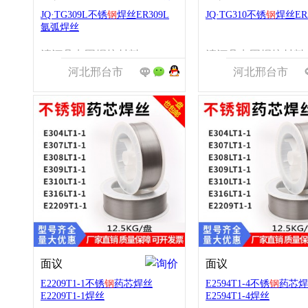
JQ·TG309L不锈
钢
焊丝ER309L
JQ·TG310不锈
钢
焊丝ER
氩弧焊丝
清河县点固焊接材料有限公司
清河县点
河北邢台市
河北邢台市
面议
面议
E2209T1-1不锈
钢
药芯焊丝
E2594T1-4不锈
钢
药芯焊
E2209T1-1焊丝
E2594T1-4焊丝