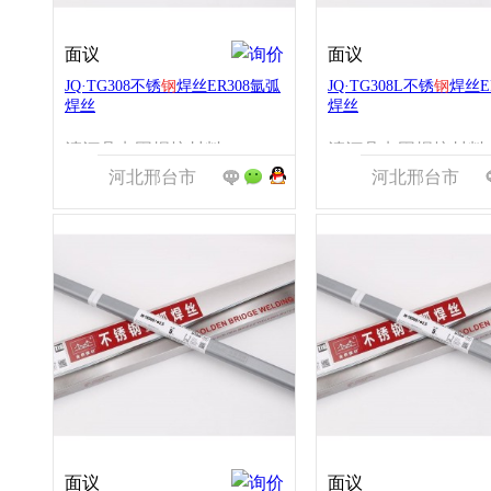
面议
面议
JQ·TG308不锈
钢
焊丝ER308氩弧
JQ·TG308L不锈
钢
焊丝ER
焊丝
焊丝
清河县点固焊接材料有限公司
清河县点
河北邢台市
河北邢台市
面议
面议