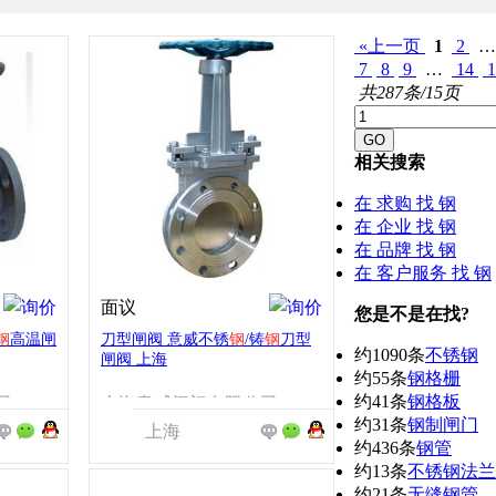
«上一页
1
2
7
8
9
…
14
1
共287条/15页
相关搜索
在
求购
找 钢
在
企业
找 钢
在
品牌
找 钢
在
客户服务
找 钢
面议
您是不是在找?
钢
高温闸
刀型闸阀 意威不锈
钢
/铸
钢
刀型
约1090条
不锈钢
闸阀 上海
约55条
钢格栅
约41条
钢格板
司
上海意威阀门有限公司
约31条
钢制闸门
上海
约436条
钢管
约13条
不锈钢法兰
约21条
无缝钢管