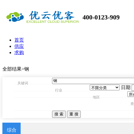
400-0123-909
首页
供应
求购
全部结果>钢
关键词
日期
行业
地区
类
综合