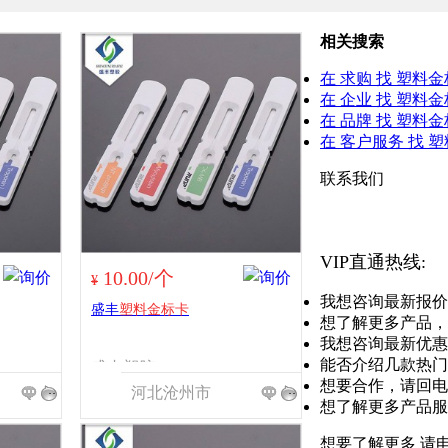
相关搜索
在
求购
找 塑料金
在
企业
找 塑料金
在
品牌
找 塑料金
在
客户服务
找 
联系我们
VIP直通热线:
10.00/个
¥
我想咨询最新报价
盛丰
塑料金标卡
想了解更多产品，
我想咨询最新优惠
能否介绍几款热门
盛丰塑胶
想要合作，请回电
河北沧州市
想了解更多产品服
想要了解更多 请