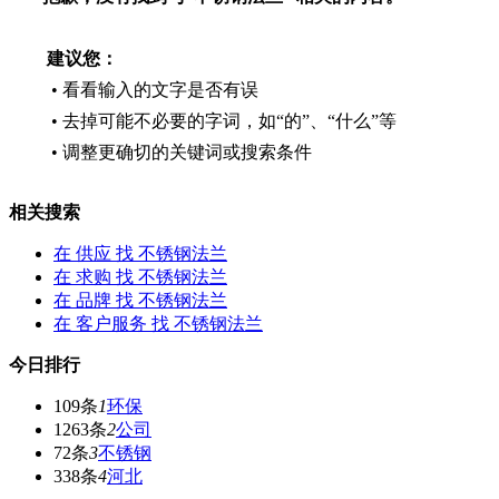
建议您：
• 看看输入的文字是否有误
• 去掉可能不必要的字词，如“的”、“什么”等
• 调整更确切的关键词或搜索条件
相关搜索
在
供应
找 不锈钢法兰
在
求购
找 不锈钢法兰
在
品牌
找 不锈钢法兰
在
客户服务
找 不锈钢法兰
今日排行
109条
1
环保
1263条
2
公司
72条
3
不锈钢
338条
4
河北