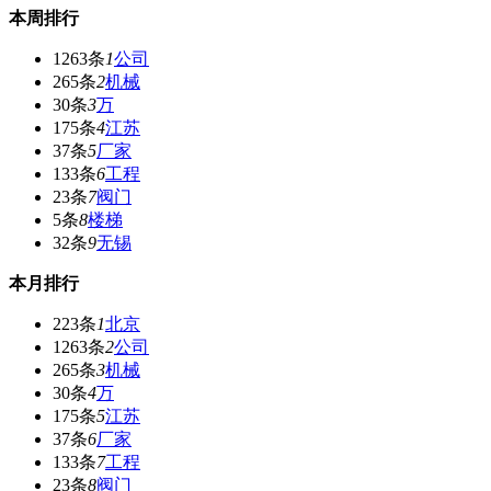
本周排行
1263条
1
公司
265条
2
机械
30条
3
万
175条
4
江苏
37条
5
厂家
133条
6
工程
23条
7
阀门
5条
8
楼梯
32条
9
无锡
本月排行
223条
1
北京
1263条
2
公司
265条
3
机械
30条
4
万
175条
5
江苏
37条
6
厂家
133条
7
工程
23条
8
阀门